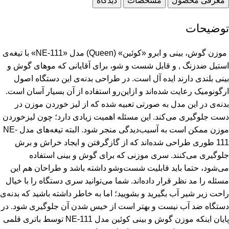
معرفی محصول
مشخصات
دیدگاه
توضیحات
‌ موزن گوش، بینی و ابرو «کوئین» (Queen) مدل «NE-111» با تیغه‌ی
استیل ضدزنگ , و قابل شست و شو، برای آقایانی که موهای گوش و
بینی بلندی دارند ایده آل است. در طراحی بدنه‌ی این دستگاه اصول
ارگونومیک رعایت شده‌اند و ازاین‌رو استفاده از آن بسیار آسان است.
بدنه‌ی در این مدل به صورتی تعبیه شده که از لیز خوردن موزن در
دست جلوگیری می‌کند. این مسئله اهمیت زیادی دارد؛ چون لیزخوردن
موزن ممکن است به آسیب‌دیدگی منجر شود. البته تیغه‌های مدل NE-
111 طوری طراحی شده‌اند که از گازگرفتن و ایجاد خراش و برش
جلوگیری می‌کنند. سری موزنی که برای گوش و بینی استفاده
می‌شود، حتما باید قابلیت شست‌وشو داشته باشد و طراحان هم این
مسئله را مد نظر قرار داده‌اند. شما می‌توانید سری دستگاه را با خیال
راحت زیر شیر آب بگیرید و بشویید؛ اما به خاطر داشته باشید که بدنه‌ی
دستگاه ضد آب نیست و بهتر است از خیس شدن آن جلوگیری شود. در
پایان اینکه موزن گوش و بینی کوئین مدل NE-111 توسط باتری قلمی