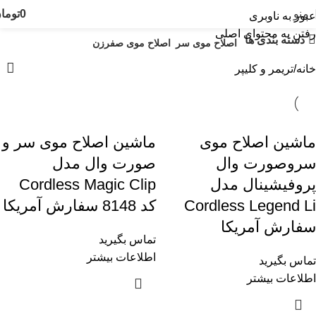
منو
0
توما
عبور به ناوبری
رفتن به محتوای اصلی
دسته بندی ها
اصلاح موی سر
اصلاح موی صفرزن
خانه
تریمر و کلیپر
ماشین اصلاح موی
ماشين اصلاح موی سر و
سروصورت وال
صورت وال مدل
پروفیشینال مدل
Cordless Magic Clip
Cordless Legend Li
کد 8148 سفارش آمریکا
سفارش آمریکا
تماس بگیرید
اطلاعات بیشتر
تماس بگیرید
اطلاعات بیشتر