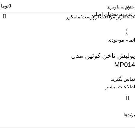
منو
0
توما
عبور به ناوبری
رفتن به محتوای اصلی
خانه
ابزار مراقبت از پوست
مانیکور
اتمام موجودی
پولیش ناخن کوئین مدل
MP014
تماس بگیرید
اطلاعات بیشتر
برندها