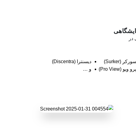
رایشگاهی
 در
ورکر (Surker)
دیسنترا (Discentra)
رو ویو (Pro View)
و …