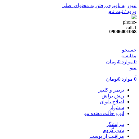
عبور به ناوبری
رفتن به محتوای اصلی
ورود / ثبت نام
09006001068
جستجو
مقایسه
0
موارد
0
تومان
منو
0
موارد
0
تومان
تریمر و کلیپر
ریش تراش
اصلاح بانوان
سشوار
اتو و حالت دهنده مو
پیرایشگر
بادی گروم
مراقبت از پوست