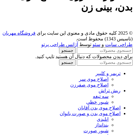
بدن، بینی زن
© 2025 کلیه حقوق مادی و معنوی این سایت برای
فروشگاه مهربان
(تاسیس 1343) محفوظ است.
طراحی سایت
و
سئو
توسط
آژانس طراحی پرتو
جستجو
برای دیدن محصولات که دنبال آن هستید تایپ کنید.
جستجو
تریمر و کلیپر
اصلاح موی سر
اصلاح موی صفرزن
ریش تراش
سه تیغه
شیور خطی
اصلاح موی بدن آقایان
اصلاح موی بدن و صورت بانوان
اپلیدی
بندانداز
شیور صورت