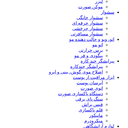
لیزر
موکن صورت
سشوار
سشوار خانگی
سشوار حرفه ای
سشوار چرخشی
سشوار مسافرتی
اتو، ویو و حالت دهنده مو
اتو مو
برس حرارتی
بیگودی و فر مو
پیرایشگر چند کاره
پیرایشگر چندکاره
اصلاح موی گوش، بینی و ابرو
ابزار مراقبت از پوست
آبرسان پوست
اتوی صورت
دستگاه پاکسازی صورت
سنگ پای برقی
فیس براش
قلم پاکسازی
مانیکور
میکرودرم
لوازم آرایشگاهی