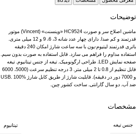
معرفی محصول
مشخصات
دیدگاه
توضیحات
ماشین اصلاح سر و صورت HC9524 «وینسنت» (Vincent) موتور
قدرتمند و کم صدا. دارای چهار عدد شانه 3، 6، 9 و 12 میلی متری.
باتری قدرتمند لیتیوم-یون با سه ساعت شارژ امکان 240 دقیقه
استفاده مداوم را فراهم می سازد. قابل استفاده به صورت بدون سیم.
صفحه نمایش LED. طراحی ارگونومیک. تیغه از جنس تیتانیوم. تیغه
قابل تنظیم از 0.8 تا 2 میلی متر. 3 درجه تنظیم سرعت (5000، 6000
و 7000 دور در دقیقه). قابلیت شارژ از طریق کابل شارژ USB. 100%
ضد آب. دو سال گارانتی. ساخت کشور چین.
مشخصات
جنس تیغه
تیتانیوم