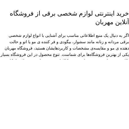
خرید اینترنتی لوازم شخصی برقی از فروشگاه
آنلاین مهربان
اگر به دنبال یک منبع اطلاعاتی مناسب برای آشنایی با انواع لوازم شخصی
برقی مردانه و زنانه مانند سشوار، بیگودی و فر کننده ی مو یا اتو و حالت
دهنده ی مو و مقایسه‌ی مشخصات و کاربردهایشان هستید، فروشگاه مهربان
یکی از بهترین فروشگاه‌ها برای شماست. تنوع محصول در این فروشگاه بسیار
بالاست و تصاویر و مشخصات همه‌ی کالاها هم موجود است. به‌علاوه امکان
مقایسه قیمت و همچنین استفاده از نظرات سایر کاربران هم در این فروشگاه
وجود دارد. همچنین می‌توانید از قسمت پرسش و پاسخ برای رسیدن به بهترین
انتخاب کمک بگیرید. مهربان اصالت و سلامت کالا را هم برای شما تضمین
می‌کند.
فروشگاه تخصصی ماشین اصلاح مهربان
نماینده رسمی برترین برندهای قم
مهربان فروشگاه پیرایش و لوازم
آرایشگاهی، ماشین اصلاح و لوازم
شخصی برقی، اتومو، سشوار، صفرزن،