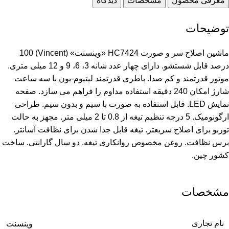
معرفی محصول
مشخصات
دیدگاه
توضیحات
ماشین اصلاح سر و صورت HC7424 «وینسنت» (Vincent) 100
درصد قابل شستشو. دارای چهار عدد شانه 3، 6، 9 و 12 میلی متری.
موتور قدرتمند و کم صدا. باطری قدرتمند لیتیوم-یون با سه ساعت
شارژ امکان 240 دقیقه استفاده مداوم را فراهم می سازد. صفحه
نمایش LED. قابل استفاده به صورت با سیم و بدون سیم. طراحی
ارگونومیک. 5 درجه تنظیم تیغه از 0.8 تا 2 میلی متر. مجهز به حالت
توربو برای اصلاح سریعتر. تیغه قابل جدا شدن برای نظافت آسانتر.
برس نظافت. روغن مخصوص روانکاری تیغه. دو سال گارانتی. ساخت
کشور چین.
مشخصات
نام تجاری
وینسنت