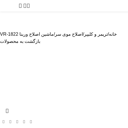
0
توما
پیرایشگر
بادی گروم
مراقبت از پوست
لوازم آرایشگاهی
لوازم یدک
خانه
تریمر و کلیپر
اصلاح موی سر
ماشین اصلاح وربنا VR-1822
بازگشت به محصولات