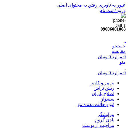
عبور به ناوبری
رفتن به محتوای اصلی
ورود / ثبت نام
09006001068
جستجو
مقایسه
0
موارد
0
تومان
منو
0
موارد
0
تومان
تریمر و کلیپر
ریش تراش
اصلاح بانوان
سشوار
اتو و حالت دهنده مو
پیرایشگر
بادی گروم
مراقبت از پوست