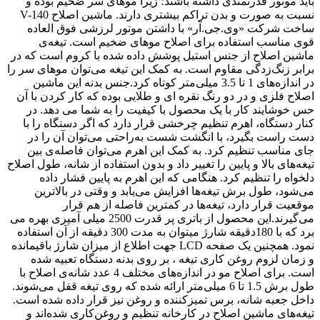
باید موتور قدرتمندی داشته باشند؛ زیرا موهای سر ضخیم بوده و
نسبت به صورت و بدن تراکم بیشتری دارند. ماشین اصلاح V-140
ساخت شرکت «وی.جی.آر» با داشتن موتور لرزشی فوق العاده
قوی مناسب استفاده برای اصلاح موهای ضخیم است. تیغه‌ی
ماشین اصلاح از جنس استیل پوشش داده شده با کروم است که در
برابر زنگ‌زدگی مقاوم است. به کمک این تیغه می‌توان موهای سر را
در اندازه‌های 1 تا 3.5 میلی‌متر کوتاه کرد.جنس بدنه این ماشین
اصلاح فلزی و در دو رنگ نقره ای و طلایی بوده که کار کردن با آن
حس خوشایند کار با یک محصول با کیفیت را به شما می دهد. در
کنار دستگاه، اهرم تنظیم چرخشی قرار دارد که اگر دستگاه را با
دست راست بگیرد، با انگشت شست به‌راحتی می‌توان آن را در
جای مناسب تنظیم کرد. به کمک این اهرم می‌توان فاصله‌ی بین
تیغه‌های بالا و پایین را تغییر داد و بدون استفاده از شانه، طول اصلاح
دلخواه را تنظیم کرد. هنگامی که این اهرم به پایین فشار داده
می‌شود، طول برش تیغه‌ها افزایش می‌یابد و وقتی در بالاترین
موقعیت قرار دارد، تیغه‌ها در کمترین فاصله از هم قرار
می‌گیرند.این محصول از باتری پر قدرت 2500 میلی آمپری بهره می
برد که با 180دقیقه شارژ میتوان به مدت 300 دقیقه از آن استفاده
نمود. همچنین یک صفحه LCD جهت اطلاع از میزان شارژ باقیمانده
و زمان لزوم روغن کاری تیغه ، بر روی بدنه دستگاه تعبیه شده
است. برای اصلاح مو در اندازه‌های مختلف 4 عدد شانه‌ی اصلاح با
طول برش 1.5 تا 6 میلی‌متر ارائه شده که روی تیغه قفل می‌شوند.
داخل جعبه شانه، برس تمیزکننده و روغن نیز قرار داده شده است.
تیغه‌های ماشین اصلاح در کارخانه تنظیم و روغن‌کاری شده‌اند و