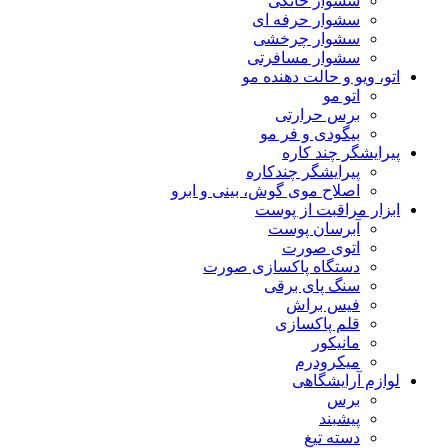
سشوار خانگی
سشوار حرفه ای
سشوار چرخشی
سشوار مسافرتی
اتو، ویو و حالت دهنده مو
اتو مو
برس حرارتی
بیگودی و فر مو
پیرایشگر چند کاره
پیرایشگر چندکاره
اصلاح موی گوش، بینی و ابرو
ابزار مراقبت از پوست
آبرسان پوست
اتوی صورت
دستگاه پاکسازی صورت
سنگ پای برقی
فیس براش
قلم پاکسازی
مانیکور
میکرودرم
لوازم آرایشگاهی
برس
پیشبند
دسته تیغ