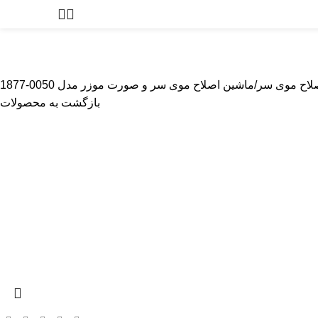
0
توما
پیرایشگر
بادی گروم
مراقبت از پوست
لوازم آرایشگاهی
لوازم یدک
لاح موی سر
ماشین اصلاح موی سر و صورت موزر مدل 0050-1877
بازگشت به محصولات