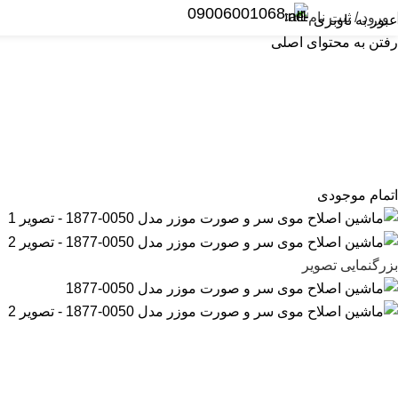
09006001068
ورود / ثبت نام
عبور به ناوبری
رفتن به محتوای اصلی
یمر و کلیپر
ریش تراش
اصلاح بانوان
سشوار
اتو و حالت دهنده مو
اتمام موجودی
بزرگنمایی تصویر