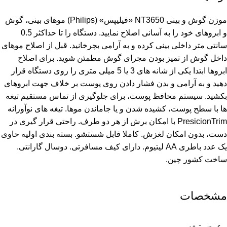
موزن گوش و بینی NT3650 «فیلیپس» (Philips) موهای بینی، گوش
و ابروهای خود را به آسانی اصلاح نمایید. دستگاه را تا حداکثر 0.5
سانتی متر داخلی بینی کرده و به آرامی بچرخانید. قبل از اصلاح موهای
داخل گوش از تمیز بودن مجرای گوش مطمئن شوید. برای اصلاح
ابروها ابتدا یکی از شانه های 3 یا 5 میلی متری را روی دستگاه قرار
دهید و به آرامی و بدن فشار دادن روی پوست بر خلاف جهت ابروهای
بکشید. سیستم محافظ پوست، برای جلوگیری از تماس مستقیم تیغه
ها با سطح پوست، کشیده شدن و یا جاماندن موها. تیغه های نوآورانه
PresicionTrim با امکان برش از هر دو طرف. راحتی قرار گیری در
دست، بدون امکان لغزش. کاملا قابل شستشو. بسته بندی اولیه حاوی
یک عدد باطری AA لیتیوم. دارای کیف مسافرتی. دوسال گارانتی.
ساخت کشور چین.
مشخصات
عرض تیغه