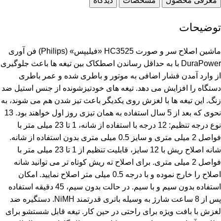
معرفی محصول
مشخصات
دیدگاه
توضیحات
ماشین اصلاح سر و صورت HC3525 «فیلیپس» (Philips) فن آوری
DuraPower با به حداقل رساندن اصطکاک بین تیغه ها باعث جلوگیری
از وارد آمدن فشار اضافی به موتور و باطری شده و عمر باطری
دستگاه را افزایش می دهد. تیغه های خودتیزشونده از جنس استیل ضد
زنگ. این تیغه ها با لغزش روی یکدیگر باعث تیز شدن هم می شوند، به
نحوی که بعد از 5 سال استفاده به همان تیزی روز اول خواهند بود. 13
نوع درجه تنظیم: 12 درجه با استفاده از شانه، 1 تا 23 میلی متر با
فواصل 2 میلی متری و سایز 0.5 میلی متری بدون استفاده از شانه.
شانه اصلاح ریش با 12 سایز، قابلیت تنظیم از 1 تا 23 میلی متر با
فواصل 2 میلی متری. برای اصلاح ته ریش کوتاه تر می توانید شانه
اصلاح را خارج نموده و با درجه 0.5 میلی متر اصلاح نمایید. امکان
استفاده بدون سیم و با سیم. در حالت بدون سیم، 45 دقیقه استفاده
پس از 8 ساعت شارژ به وسیله باتری قدرتمند NiMH. دستگیره ضد
لغزش با بافت ویژه برای راحتی در حین کار. تیغه قابل شستشو برای