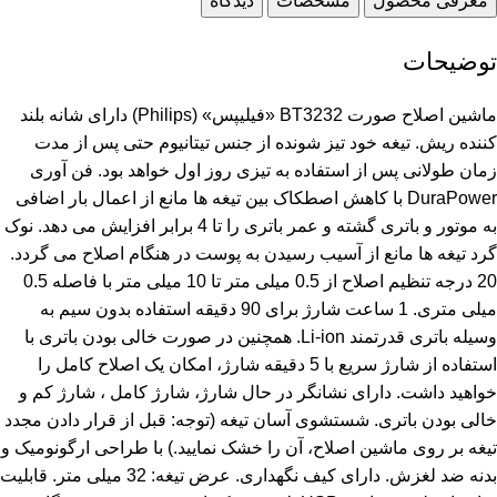
معرفی محصول
مشخصات
دیدگاه
توضیحات
ماشین اصلاح صورت BT3232 «فیلیپس» (Philips) دارای شانه بلند
کننده ریش. تیغه خود تیز شونده از جنس تیتانیوم حتی پس از مدت
زمان طولانی پس از استفاده به تیزی روز اول خواهد بود. فن آوری
DuraPower با کاهش اصطکاک بین تیغه ها مانع از اعمال بار اضافی
به موتور و باتری گشته و عمر باتری را تا 4 برابر افزایش می دهد. نوک
گرد تیغه ها مانع از آسیب رسیدن به پوست در هنگام اصلاح می گردد.
20 درجه تنظیم اصلاح از 0.5 میلی متر تا 10 میلی متر با فاصله 0.5
میلی متری. 1 ساعت شارژ برای 90 دقیقه استفاده بدون سیم به
وسیله باتری قدرتمند Li-ion. همچنین در صورت خالی بودن باتری با
استفاده از شارژ سریع با 5 دقیقه شارژ، امکان یک اصلاح کامل را
خواهید داشت. دارای نشانگر در حال شارژ، شارژ کامل ، شارژ کم و
خالی بودن باتری. شستشوی آسان تیغه (توجه: قبل از قرار دادن مجدد
تیغه بر روی ماشین اصلاح، آن را خشک نمایید.) با طراحی ارگونومیک و
بدنه ضد لغزش. دارای کیف نگهداری. عرض تیغه: 32 میلی متر. قابلیت