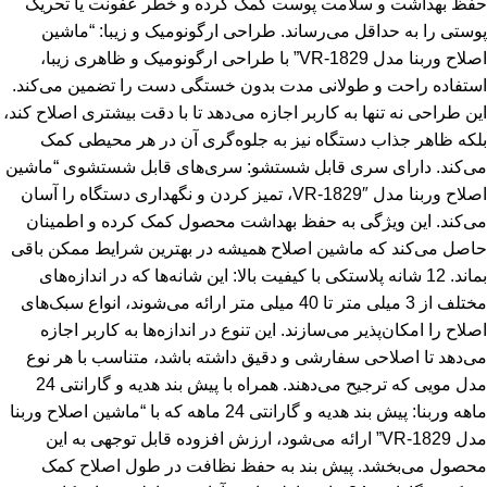
حفظ بهداشت و سلامت پوست کمک کرده و خطر عفونت یا تحریک
پوستی را به حداقل می‌رساند. طراحی ارگونومیک و زیبا: “ماشین
اصلاح وربنا مدل VR-1829” با طراحی ارگونومیک و ظاهری زیبا،
استفاده راحت و طولانی مدت بدون خستگی دست را تضمین می‌کند.
این طراحی نه تنها به کاربر اجازه می‌دهد تا با دقت بیشتری اصلاح کند،
بلکه ظاهر جذاب دستگاه نیز به جلوه‌گری آن در هر محیطی کمک
می‌کند. دارای سری قابل شستشو: سری‌های قابل شستشوی “ماشین
اصلاح وربنا مدل VR-1829″، تمیز کردن و نگهداری دستگاه را آسان
می‌کند. این ویژگی به حفظ بهداشت محصول کمک کرده و اطمینان
حاصل می‌کند که ماشین اصلاح همیشه در بهترین شرایط ممکن باقی
بماند. 12 شانه پلاستکی با کیفیت بالا: این شانه‌ها که در اندازه‌های
مختلف از 3 میلی متر تا 40 میلی متر ارائه می‌شوند، انواع سبک‌های
اصلاح را امکان‌پذیر می‌سازند. این تنوع در اندازه‌ها به کاربر اجازه
می‌دهد تا اصلاحی سفارشی و دقیق داشته باشد، متناسب با هر نوع
مدل مویی که ترجیح می‌دهند. همراه با پیش بند هدیه و گارانتی 24
ماهه وربنا: پیش بند هدیه و گارانتی 24 ماهه که با “ماشین اصلاح وربنا
مدل VR-1829” ارائه می‌شود، ارزش افزوده قابل توجهی به این
محصول می‌بخشد. پیش بند به حفظ نظافت در طول اصلاح کمک