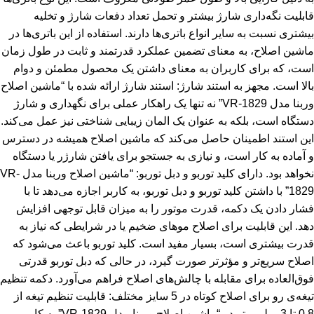
قابلیت نگه‌داری شارژ بیشتر و تحمل تعداد دفعات شارژ و تخلیه
بیشتری نسبت به سایر انواع باتری‌ها دارند. استفاده از این باتری‌ها در
ماشین اصلاح، به معنای تضمین عملکرد قدرتمند و ثابت در طول زمان
است، که برای کاربران به معنای داشتن یک محصول مطمئن و دوام
بالا است. مجهز به استند شارژ: استند شارژ ارائه شده با “ماشین اصلاح
وربنا مدل VR-1829” نه تنها یک راهکار عملی برای نگهداری و شارژ
دستگاه است، بلکه به عنوان یک المان زیبایی شناختی نیز عمل می‌کند.
این استند اطمینان حاصل می‌کند که ماشین اصلاح همیشه در دسترس
و آماده به کار است، و نیازی به جستجو برای یافتن شارژر یا دستگاه
نخواهد بود. دارای کلید توربو و دبل توربو: “ماشین اصلاح وربنا مدل VR-
1829” با داشتن کلید توربو و دبل توربو، به کاربر اجازه می‌دهد تا با
فشار دادن یک دکمه، قدرت موتور را به میزان قابل توجهی افزایش
دهد. این قابلیت برای اصلاح موهای ضخیم یا در شرایطی که نیاز به
قدرت بیشتری است، بسیار مفید است. کلید توربو باعث می‌شود که
اصلاح سریع‌تر و مؤثرتر صورت گیرد، در حالی که دبل توربو قدرتی
فوق‌العاده برای مقابله با چالش‌های اصلاح فراهم می‌آورد. دکمه تنظیم
تیغه‌ی رو برای اصلاح کوتاه در 5 سایز مختلف: قابلیت تنظیم تیغه از
0.8 تا 3 میلی متر در “ماشین اصلاح وربنا مدل VR-1829” به کاربر