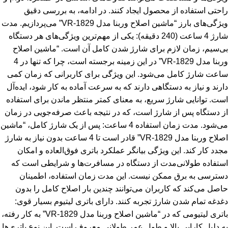
راحتی استفاده از محصول ایجاد کنند. در ادامه، به بررسی دقیق
ویژگی‌های بارز “ماشین اصلاح وربنا مدل VR-1829” می‌پردازیم. مدت
شارژ 4 ساعت (240 دقیقه): یکی از مهم‌ترین ویژگی‌های هر دستگاه
بی‌سیم، زمان لازم برای شارژ شدن کامل آن است. “ماشین اصلاح
وربنا مدل VR-1829” در این زمینه برجسته است، چرا که تنها در 4
ساعت شارژ کامل می‌شود. این ویژگی برای کاربرانی که زمان کمی
دارند و نیاز به دستگاهی دارند که به سرعت آماده به کار شود، ایده‌آل
است. توانایی شارژ سریع، به معنای کمتر منتظر ماندن برای استفاده
از دستگاه پس از شارژ است، که در نتیجه باعث صرفه‌جویی در زمان
می‌شود. مدت زمان استفاده 4 ساعت: پس از یک شارژ کامل، “ماشین
اصلاح وربنا مدل VR-1829” قادر است تا 4 ساعت بدون نیاز به شارژ
مجدد کار کند. این ویژگی بیانگر عملکرد باتری فوق‌العاده و امکان
استفاده طولانی‌مدت از دستگاه در مسافرت‌ها و شرایطی است که
دسترسی به برق ممکن نیست. این مدت زمان استفاده، اطمینان
حاصل می‌کند که کاربران می‌توانند چندین بار اصلاح کامل را بدون
دغدغه تمام شدن شارژ تجربه کنند. دارای باتری لیتیوم بسیار قوی:
باتری لیتیومی که در “ماشین اصلاح وربنا مدل VR-1829” به کار رفته،
به دلیل کارایی بالا و طول عمر طولانی معروف است. این نوع باتری‌ها