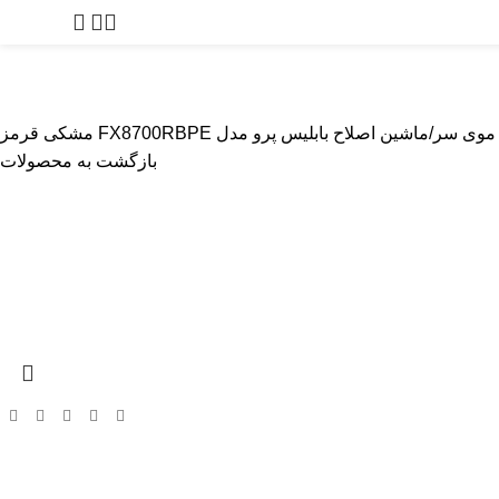
0
توما
پیرایشگر
بادی گروم
مراقبت از پوست
لوازم آرایشگاهی
لوازم یدک
 موی سر
ماشین اصلاح بابلیس پرو مدل FX8700RBPE مشکی قرمز
بازگشت به محصولات