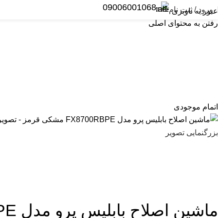
09006001068
ورود / ثبت نام
عبور به ناوبری
رفتن به محتوای اصلی
یمر و کلیپر
ریش تراش
اصلاح بانوان
سشوار
اتو و حالت دهنده مو
اتمام موجودی
بزرگنمایی تصویر
ماشین اصلاح بابلیس پرو مدل FX8700RBPE مشکی قرمز