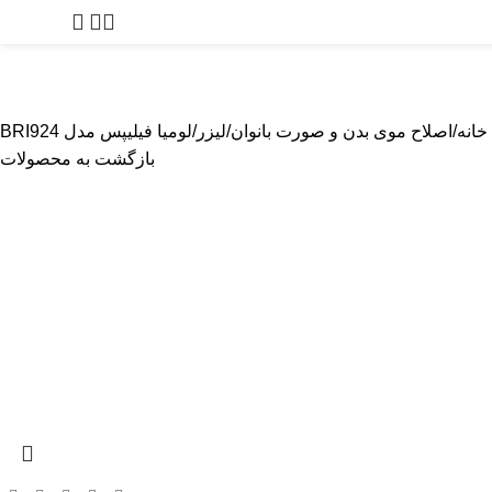
0
توما
پیرایشگر
بادی گروم
مراقبت از پوست
لوازم آرایشگاهی
لوازم یدک
خانه
اصلاح موی بدن و صورت بانوان
لیزر
لومیا فیلیپس مدل BRI924
بازگشت به محصولات