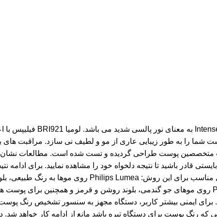
لومیا BRI924 «فیلیپس» () IPL
 پوست شما را به طور زیبایی عاری از مو و لطیف نی سازد. مراقبت ه
حداقل برای 3 ماه رشد مویی را مشاهده نخواهید کرد.* پوست و
تیره موثر می باشد. مانند سایر روش های مبتنی بر نور، Philips Lumea روی موهای جو گندمی، بلوند ر
. برای ایمنی بیشتر کاربر، دستگاه مجهز به سنسور تشخیص رنگ پوست 