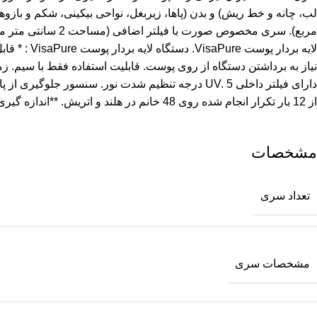
لایه بردا
از 12 بار تکرار انجام شده روی 48 خانم در هلند و اتریش. **اندازه گیری شده روی پا، 67 درصد از 45 نفر خانم حداقل 85 درصد کاهش را مشاهده کردند.
مشخصات
تعداد سری
مشخصات سری