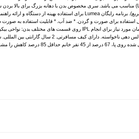
مربع). سری مخصوص صورت با فیلتر اضافی (مساحت 2 سانتی متر مربع). برنامه رای
ر پوست VisaPure. دستگاه لایه بردار پوست VisaPure : * قابل استفاده برای صورت و گردن. * ضد 