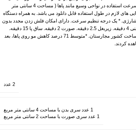
لب، چانه و خط ریش) و بدن (پاها، زیربغل، نواحی بیکینی، شکم و بازوها) مناسب می باشد. سری مخصوص بدن با دهانه بزرگ برای بالا بردن سرعت استفاده در نواحی وسیع مانند پاها ( مساحت 4 سانتی متر
گان Lumea برای استفاده بهینه از دستگاه و ارائه راهنمایی های لازم در طول استفاده قابل دانلود می باشد. به همراه دستگاه
آب. * قابلیت استفاده به صورت شارژی. * یک درجه تنظیم سرعت. دارای امکان فلش زدن مجدد بدون
نیاز به برداشتن دستگاه از روی پوست. قابلیت استفاده فقط با سیم. زمان مورد نیاز برای انجام IPL روی قسمت های مختلف بدن: نواحی بیکینی 4 دقیقه. زیربغل 2.5 دقیقه. صورت 2 دقیقه. ساق پا 15 دقیقه.
دارای فیلتر داخلی UV. 5 درجه تنظیم شدت نور. سنسور جلوگیری از پالس دهی ناخواسته. دارای کیف مسافرتی. 2 سال گارانتی بین المللی. ساخت کشور مجارستان. *متوسط 71 درصد کاهش مو روی پاها، بعد
2 عدد
1 عدد سری بدن با مساحت 4 سانتی متر مربع
1 عدد سری صورت با مساحت 2 سانتی متر مربع