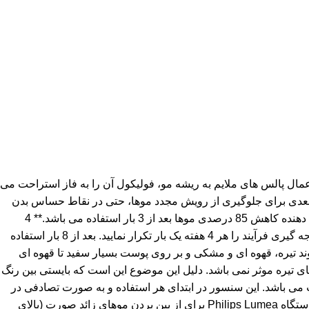
Philips مخفف کلمات Intense Pulsed Light به معنای نور پالسی شدید می باشد. لومیا BRI921 فیلیپس با اعمال پالس های ملایم به ریشه مو، فولیکول آن را به فاز استراحت می
ای بعدی برای جلوگیری از رویش مجدد موها، حتی در نقاط حساس بدن
نیز بسیار امن و راحت می باشند. لومیای فیلیپس با همکاری و مشورت متخصصین پوست طراحی گردیده و تست شده است. مطالعات نشان دهنده کاهش 85 درصدی موها بعد از 3 بار استفاده می باشد.** 4
استفاده اول باید با فواصل 2 هفته ای انجام گیرند. بعد از این مدت شما بایستی قادر باشید تا نتیجه دلخواه خود را مشاهده نمایید. برای ادامه نتیجه گیری فرآیند را هر 4 هفته یک بار تکرار نمایید. بعد از 8 بار استفاده
 موهای مناسب برای این روش: Philips Lumea روی موها به رنگ طبیعی، بلوند تیره، قهوه ای و مشکی و بر روی پوست بسیار سفید تا قهوه ای
وشن و قرمز و همچنین برای پوست های تیره موثر نمی باشد. دلیل این موضوع این است که بایستی بین رنگ
می باشد. این سنسور در ابتدای هر استفاده و به صورت تصادفی در
طول استفاده میزان تیرگی رنگ پوست را اندازه گیری کرده و در صورتی که رنگ پوست برای دستگاه تیره باشد مانع از ادامه کار خواهد شد. دستگاه Philips Lumea برای از بین بردن موهای زائد صورت (بالای