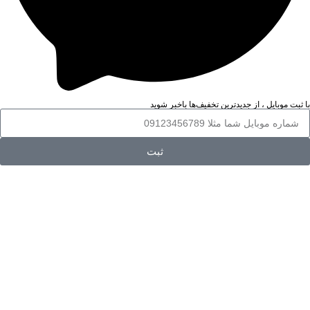
با ثبت موبایل ، از جدید‌ترین تخفیف‌ها با‌خبر شوید
ثبت
خرید اینترنتی لوازم شخصی برقی از فروشگاه
آنلاین مهربان
اگر به دنبال یک منبع اطلاعاتی مناسب برای آشنایی با انواع لوازم شخصی
برقی مردانه و زنانه مانند سشوار، بیگودی و فر کننده ی مو یا اتو و حالت
دهنده ی مو و مقایسه‌ی مشخصات و کاربردهایشان هستید، فروشگاه مهربان
یکی از بهترین فروشگاه‌ها برای شماست. تنوع محصول در این فروشگاه بسیار