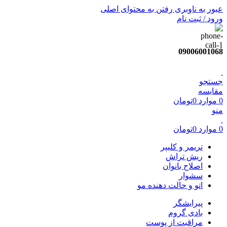
عبور به ناوبری
رفتن به محتوای اصلی
ورود / ثبت نام
09006001068
جستجو
مقایسه
0
موارد
0
تومان
منو
0
موارد
0
تومان
تریمر و کلیپر
ریش تراش
اصلاح بانوان
سشوار
اتو و حالت دهنده مو
پیرایشگر
بادی گروم
مراقبت از پوست