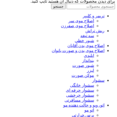
برای دیدن محصولات که دنبال آن هستید تایپ کنید.
جستجو
تریمر و کلیپر
اصلاح موی سر
اصلاح موی صفرزن
ریش تراش
سه تیغه
شیور خطی
اصلاح موی بدن آقایان
اصلاح موی بدن و صورت بانوان
اپلیدی
بندانداز
شیور صورت
لیزر
موکن صورت
سشوار
سشوار خانگی
سشوار حرفه ای
سشوار چرخشی
سشوار مسافرتی
اتو، ویو و حالت دهنده مو
اتو مو
برس حرارتی