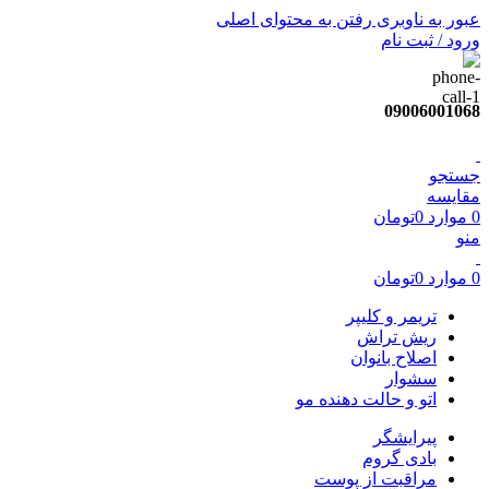
عبور به ناوبری
رفتن به محتوای اصلی
ورود / ثبت نام
09006001068
جستجو
مقایسه
0
موارد
0
تومان
منو
0
موارد
0
تومان
تریمر و کلیپر
ریش تراش
اصلاح بانوان
سشوار
اتو و حالت دهنده مو
پیرایشگر
بادی گروم
مراقبت از پوست