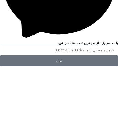
با ثبت موبایل ، از جدید‌ترین تخفیف‌ها با‌خبر شوید
ثبت
خرید اینترنتی لوازم شخصی برقی از فروشگاه
آنلاین مهربان
اگر به دنبال یک منبع اطلاعاتی مناسب برای آشنایی با انواع لوازم شخصی
برقی مردانه و زنانه مانند سشوار، بیگودی و فر کننده ی مو یا اتو و حالت
دهنده ی مو و مقایسه‌ی مشخصات و کاربردهایشان هستید، فروشگاه مهربان