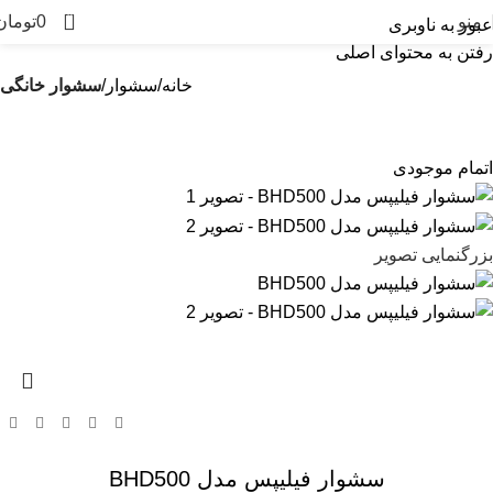
0
منو
0
تومان
عبور به ناوبری
رفتن به محتوای اصلی
خانه
سشوار
سشوار خانگی
اتمام موجودی
بزرگنمایی تصویر
سشوار فیلیپس مدل BHD500