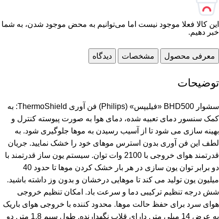
این کالا فعلا موجود نیست اما می‌توانیم به محض موجود شدن، به شما
خبر دهیم.
معرفی محصول
مشخصات
دیدگاه
توضیحات
سشوار BHD500 «فیلیپس» (Philips) فن آوری ThermoShield: به
کمک سنسور دمای تعبیه شده، دمای هوا به صورت پیوسته کنترل و
بهینه سازی می شود تا از آسیب رسیدن به موها جلوگیری شود. به
لطف این فن آوری بدون استرس موهای خود را خشک نمایید. جریان
قدرتمند هوای خروجی با 2100 وات توان. سیستم یون ساز قدرتمند با
دو برابر توان یون سازی در هر بار خشک کردن موها تا حدود 40
میلیون یون تولید می کند تا موهایی درخشان و بدون وز داشته باشید.
شش درجه تنظیم ترکیبی دما و سرعت باد. امکان تنظیم خروجی
هوای سرد برای حفظ حالت موها. محدود کننده با خروجی هوای باریک
به عرض 14 میلی متر. دارای قلاب نگهدارنده. طول سیم 1.8 متر. دو