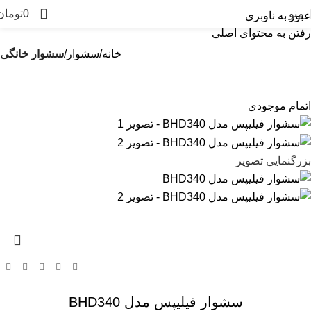
0
منو
0
تومان
عبور به ناوبری
رفتن به محتوای اصلی
خانه
سشوار
سشوار خانگی
اتمام موجودی
بزرگنمایی تصویر
سشوار فیلیپس مدل BHD340