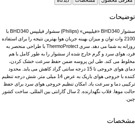
معرفی محصول
مشخصات
دیدگاه
توضیحات
سشوار BHD340 «فیلیپس» (Philips) سشوار فیلیپس BHD340 با
2100 وات توان و میزان بهینه جریان هوا بهترین نتیجه را برای استفاده
روزانه به شما می دهد. سری ThermoProtect با طراحی منحصر به
فرد، هوای سرد و گرم خارج شده از سشوار را به طور کامل با هم
مخلوط می کند. طی این پروسه ضمن حفظ سرعت خشک کردن،
دمای هوای خروجی تا 15 درجه سانتی گراد کاهش می یابد. محدود
کننده با خروجی هوای باریک به عرض 14 میلی متر. شش درجه تنظیم
ترکیبی دما و سرعت باد. امکان تنظیم خروجی هوای سرد برای حفظ
حالت موها. قلاب نگهدارنده. 2 سال گارانتی بین المللی. ساخت کشور
چین.
مشخصات