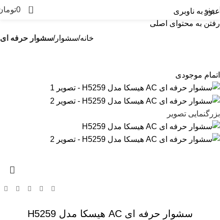
0
منو
0
تومان
عبور به ناوبری
رفتن به محتوای اصلی
خانه
سشوار
سشوار حرفه ای
اتمام موجودی
بزرگنمایی تصویر
سشوار حرفه ای AC هیسکا مدل H5259