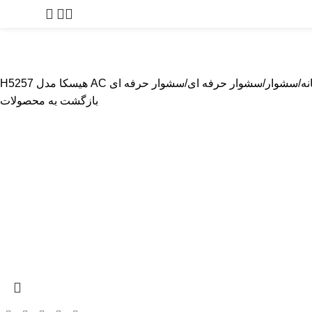
0
توما
پیرایشگر
بادی گروم
مراقبت از پوست
لوازم آرایشگاهی
لوازم یدک
نه
سشوار
سشوار حرفه ای
سشوار حرفه ای AC هیسکا مدل H5257
بازگشت به محصولات