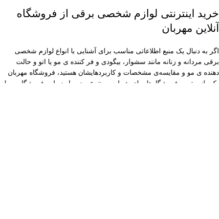
خرید اینترنتی لوازم شخصی برقی از فروشگاه
آنلاین مهربان
اگر به دنبال یک منبع اطلاعاتی مناسب برای آشنایی با انواع لوازم شخصی
برقی مردانه و زنانه مانند سشوار، بیگودی و فر کننده ی مو یا اتو و حالت
دهنده ی مو و مقایسه‌ی مشخصات و کاربردهایشان هستید، فروشگاه مهربان
یکی از بهترین فروشگاه‌ها برای شماست. تنوع محصول در این فروشگاه بسیار
بالاست و تصاویر و مشخصات همه‌ی کالاها هم موجود است. به‌علاوه امکان
مقایسه قیمت و همچنین استفاده از نظرات سایر کاربران هم در این فروشگاه
وجود دارد. همچنین می‌توانید از قسمت پرسش و پاسخ برای رسیدن به بهترین
انتخاب کمک بگیرید. مهربان اصالت و سلامت کالا را هم برای شما تضمین
می‌کند.
فروشگاه تخصصی ماشین اصلاح مهربان
نماینده رسمی برترین برندهای قم
مهربان فروشگاه پیرایش و لوازم
آرایشگاهی، ماشین اصلاح و لوازم
شخصی برقی، اتومو، سشوار، صفرزن،
اصلاح موی بدن، بینی زن