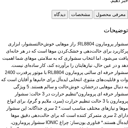
خبر دهیم.
معرفی محصول
مشخصات
دیدگاه
توضیحات
سشوار پرومارون RL8804: راز موهایی خوش‌حالتسشوار، ابزاری
پرکاربرد برای حالت‌دهی و خشک‌کردن موها است که در هر خانه‌ای
یافت می‌شود. اما انتخاب سشواری که به سلامتی موهای شما اهمیت
دهد و در عین حال، نیازهایتان را برآورده کند، کار ساده‌ای نیست.
سشوار حرفه ای سالنی پرومارون RL8804 با موتور پرقدرت 2400
وات و قابلیت‌های متنوع، انتخابی ایده‌آل برای خانم‌ها و آقایان است که
به دنبال موهایی درخشان، خوش‌حالت و سالم هستند. 5 ویژگی
سشوار حرفه ای پرومارون*تنظیم حرارت در 3 حالت: سشوار
پرومارون با 3 حالت تنظیم حرارت (سرد، ملایم و گرم)، برای انواع
موها و نیازهای مختلف مناسب است.* 2 سری جداگانه: این سشوار
دارای 2 سری متمرکز کننده است که برای حالت‌دهی دقیق موها
ایده‌آل هستند.* فناوری یون‌ساز: چراغ IONIC سشوار پرومارون،