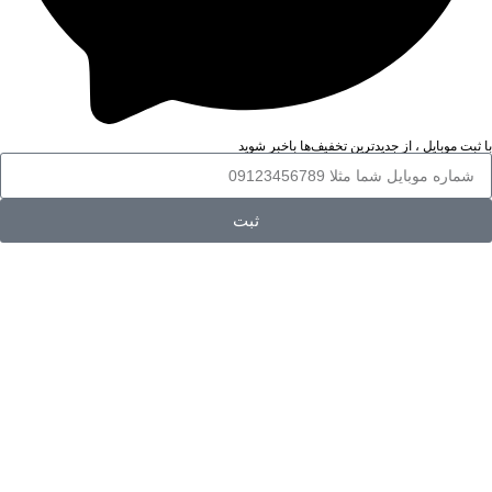
با ثبت موبایل ، از جدید‌ترین تخفیف‌ها با‌خبر شوید
ثبت
خرید اینترنتی لوازم شخصی برقی از فروشگاه
آنلاین مهربان
اگر به دنبال یک منبع اطلاعاتی مناسب برای آشنایی با انواع لوازم شخصی
برقی مردانه و زنانه مانند سشوار، بیگودی و فر کننده ی مو یا اتو و حالت
دهنده ی مو و مقایسه‌ی مشخصات و کاربردهایشان هستید، فروشگاه مهربان
یکی از بهترین فروشگاه‌ها برای شماست. تنوع محصول در این فروشگاه بسیار