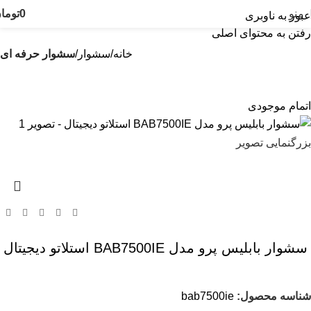
منو
0
توما
عبور به ناوبری
رفتن به محتوای اصلی
خانه
سشوار
سشوار حرفه ای
اتمام موجودی
بزرگنمایی تصویر
سشوار بابلیس پرو مدل BAB7500IE استلاتو دیجیتال
شناسه محصول:
bab7500ie