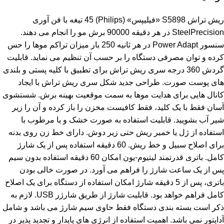
ریش تراش S5898 «فیلیپس» (Philips) 45 تیغه با فن آوری
SteelPrecision در هر دقیقه 90000 برش مو را انجام می دهند.
سنسور Power Adapt در هر ثانیه 250 بار میزان تراکم موها را حس
کرده و توان مصرفی دستگاه را بر حسب آن تنظیم می نماید. قابلیت
گردش 360 درجه سری ریش تراش برای تطبیق با کلیه پستی و بلندی
های پوست صورت. طراحی جدید شکل سری ریش تراش با ایجاد
کانال هایی برای هدایت موها به سمت موقعیت بهینه برش. شستشوی
آسان فقط با یک کلید، فقط کافیست مخزن را باز کرده و آن را زیر
شیر آب بشویید. قابلیت استفاده به صورت خشک و یا مرطوب با
استفاده از ژل یا خمیر ریش حتی زیر دوش. دارای خط زن روی بدنه
برای اصلاح سبیل و خط ریش. 60 دقیقه استفاده پس از یک شارژ
کامل. باتری قدرتمند لیتیوم-یون امکان 60 دقیقه استفاده بدون سیم
پس از یک ساعت شارژ را فراهم می آورد. در صورت خالی بودن
باتری، پس از 5 دقیقه شارژ امکان استفاده از دستگاه برای یک اصلاح
کامل فراهم خواهد بود. قابلیت شارژ از طریق شارژر USB. لازم به
ذکر است بسته بندی دستگاه فقط حاوی سیم شارژ می باشد و شامل
آداپتور نمی باشد. اهمیت استفاده از انرژی های پایدار و تجدید پذیر در