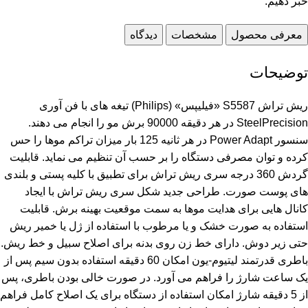
خبر دهیم.
معرفی محصول
مشخصات
دیدگاه
توضیحات
ریش تراش S5587 «فیلیپس» (Philips) تیغه های با فن آوری
SteelPrecision در هر دقیقه 90000 برش مو را انجام می دهند.
سنسور Power Adapt در هر ثانیه 125 بار میزان تراکم موها را حس
کرده و توان مصرفی دستگاه را بر حسب آن تنظیم می نماید. قابلیت
گردش 360 درجه سری ریش تراش برای تطبیق با کلیه پستی و بلندی
های پوست صورت. طراحی جدید شکل سری ریش تراش با ایجاد
کانال هایی برای هدایت موها به سمت موقعیت بهینه برش. قابلیت
استفاده به صورت خشک و یا مرطوب با استفاده از ژل یا خمیر ریش
حتی زیر دوش. دارای خط زن روی بدنه برای اصلاح سبیل و خط ریش.
باطری قدرتمند لیتیوم-یون امکان 60 دقیقه استفاده بدون سیم پس از
یک ساعت شارژ را فراهم می آورد. در صورت خالی بودن باطری، پس
از 5 دقیقه شارژ امکان استفاده از دستگاه برای یک اصلاح کامل فراهم