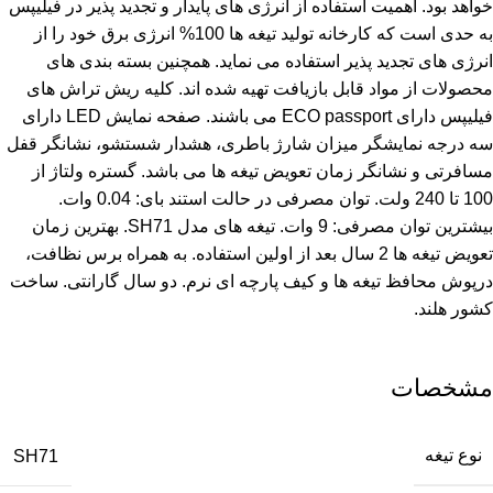
خواهد بود. اهمیت استفاده از انرژی های پایدار و تجدید پذیر در فیلیپس
به حدی است که کارخانه تولید تیغه ها 100% انرژی برق خود را از
انرژی های تجدید پذیر استفاده می نماید. همچنین بسته بندی های
محصولات از مواد قابل بازیافت تهیه شده اند. کلیه ریش تراش های
فیلیپس دارای ECO passport می باشند. صفحه نمایش LED دارای
سه درجه نمایشگر میزان شارژ باطری، هشدار شستشو، نشانگر قفل
مسافرتی و نشانگر زمان تعویض تیغه ها می باشد. گستره ولتاژ از
100 تا 240 ولت. توان مصرفی در حالت استند بای: 0.04 وات.
بیشترین توان مصرفی: 9 وات. تیغه های مدل SH71. بهترین زمان
تعویض تیغه ها 2 سال بعد از اولین استفاده. به همراه برس نظافت،
درپوش محافظ تیغه ها و کیف پارچه ای نرم. دو سال گارانتی. ساخت
کشور هلند.
مشخصات
نوع تیغه
SH71