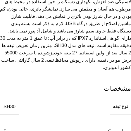
لاستیکی ضد لغزش، نگهداری دستگاه را حین استفاده در محیط های
مرطوب هم آسان و مطمئن می سازد. نمایشگر باتری، خالی بودن، کم
بودن و در حال شارژ بودن باتری را نمایش می دهد. قابلیت شارژ
ماشین اصلاح از طریق درگاه USB. لازم به ذکر است بسته بندی
دستگاه فقط حاوی سیم شارژ می باشد و شامل آداپتور نمی باشد.
دارای گواهی استاندارد IPX7 که در برابر آب؛ تا عمق 1 متر به مدت 30
دقیقه مقاوم است. تیغه های مدل SH30. بهترین زمان تعویض تیغه ها
2 سال بعد از اولین استفاده. 27 تیغه خودتیزشونده با سرعت 55000
برش مو در دقیقه. دارای درپوش محافظ تیغه. 2 سال گارانتی. ساخت
کشور اندونزی.
مشخصات
نوع تیغه
SH30