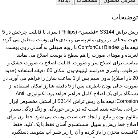
معرفی محصول
مشخصات
دیدگاه
توضیحات
ریش تراش S3144 «فیلیپس» (Philips) سری با قابلیت چرخش در 5
جهت مختلف بر روی تمام پستی و بلندی های پوست منطبق می گردد.
تیغه های ComfortCut Blades با رویه صیقلی به آسانی روی پوست
لغزیده و موهای صورت را هم سطح با پوست اصلاح می نمایند.
مناسب برای اصلاح سر و صورت. قابلیت اصلاح به صورت خشک و
مرطوب. باطری قدرتمند لیتیوم-یون امکان 60 دقیقه استفاده (حدود
20 بار اصلاح) بدون سیم پس از 1 ساعت شارژ را فراهم می آورد. در
صورت خالی بودن باطری، پس از 5 دقیقه شارژ امکان استفاده از
دستگاه برای یک اصلاح کامل فراهم خواهد بود. تکنولوژی Anti-
Corrosion: تیغه های ریش تراش S3144 از استیل مخصوص ابزار
جراحی ساخته شده است که در برابر خوردگی و زنگ زدگی بسیار
مقاوم بوده و مانع از ایجاد حساسیت پوست می شود. خط زن برای
اصلاح خط ریش و سبیل. شستشوی آسان فقط با یک کلید، فقط
کافیست مخزن را باز کرده و آن را زیر شیر آب بشویید. دستگیره