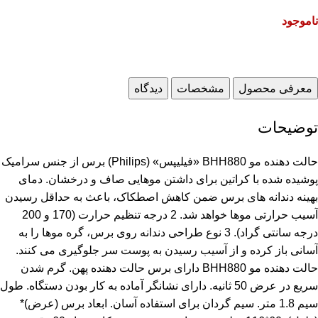
ناموجود
معرفی محصول
مشخصات
دیدگاه
توضیحات
حالت دهنده مو BHH880 «فیلیپس» (Philips) برس از جنس سرامیک
پوشیده شده با کراتین برای داشتن موهایی صاف و درخشان. دمای
بهینه دندانه های برس ضمن کاهش اصطکاک، باعث به حداقل رسیدن
آسیب حرارتی موها خواهد شد. 2 درجه تنظیم حرارت (170 و 200
درجه سانتی گراد). 3 نوع طراحی دندانه روی برس، گره موها را به
آسانی باز کرده و از آسیب رسیدن به پوست سر جلوگیری می کنند.
حالت دهنده مو BHH880 دارای برس حالت دهنده پهن. گرم شدن
سریع در عرض 50 ثانیه. دارای نشانگر آماده به کار بودن دستگاه. طول
سیم 1.8 متر. سیم گردان برای استفاده آسان. ابعاد برس (عرض)*