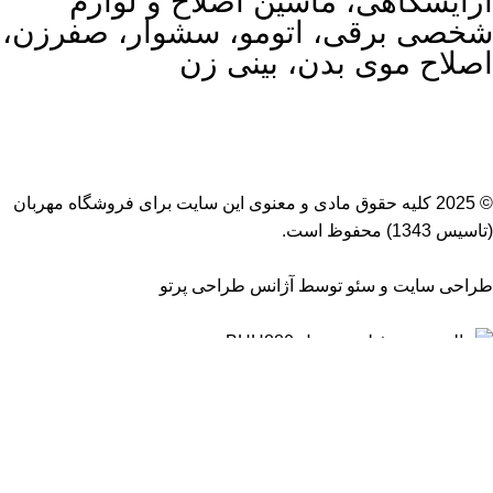
آرایشگاهی، ماشین اصلاح و لوازم
شخصی برقی، اتومو، سشوار، صفرزن،
اصلاح موی بدن، بینی زن
© 2025 کلیه حقوق مادی و معنوی این سایت برای
فروشگاه مهربان
(تاسیس 1343) محفوظ است.
طراحی سایت
و
سئو
توسط
آژانس طراحی پرتو
حالت دهنده فیلیپس مدل BHH880
تماس بگیرید
جستجو
برای دیدن محصولات که دنبال آن هستید تایپ کنید.
فروشگاه