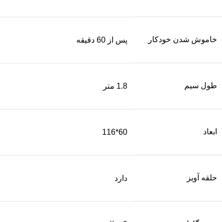
خاموش شدن خودکار
پس از 60 دقیقه
طول سیم
1.8 متر
ابعاد
60*116
حلقه آویز
دارد