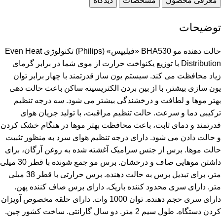
معرفی محصول
مشخصات
دیدگاه
توضیحات
حالت دهنده مو BHA530 «فیلیپس» (Philips) تکنولوژی Even Heat
Distribution با توزیع یکنواخت حرارت از موی شما در برابر گرمای
زیاد محافظت می کند. سیستم یون ساز قدرتمند با چهار برابر توان
یون سازی بیشتر، با از بین بردن الکتریسیته ساکن باعث حالت دهی
بهتر موها و لطافت و درخشندگی بیشتر می شود. سه درجه تنظیم
ترکیبی دما و سرعت. حالت تنظیم مراقبت، با تولید جریان هوای
قدرتمند و دمای ثابت، باعث محافظت بهتر موها در هنگام خشک کردن
و حالت دادن می شود. دارای درجه تنظیم هوای سرد به منظور تثبیت
حالت موها. برس از جنس سرامیک آغشته شده به روغن آرگان، برای
داشتن موهایی صاف و درخشان. برس مو جمع شونده با قطر 30 میلی
متر، برای تبدیل برس به حالت دهنده. برس حرارتی با قطر 38 میلی
متر. دارای سری محدود کننده باریک. دارای برس صاف کننده پهن.
دارای سری حجم دهنده. توان 1000 وات. دارای حلقه مخصوص آویزان
کردن دستگاه. طول سیم 2 متر. دو سال گارانتی. ساخت کشور چین.