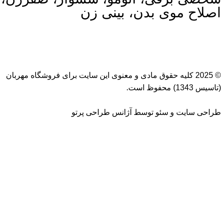
اصلاح موی بدن، بینی زن
© 2025 کلیه حقوق مادی و معنوی این سایت برای
فروشگاه مهربان
(تاسیس 1343) محفوظ است.
طراحی سایت
و
سئو
توسط
آژانس طراحی پرتو
حالت دهنده فیلیپس مدل BHA530
تماس بگیرید
جستجو
برای دیدن محصولات که دنبال آن هستید تایپ کنید.
فروشگاه
0
سبد خرید