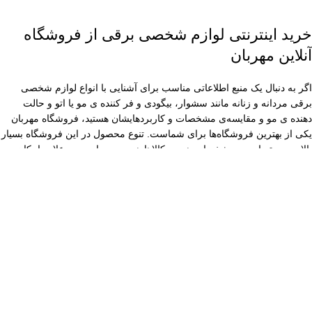
خرید اینترنتی لوازم شخصی برقی از فروشگاه
آنلاین مهربان
اگر به دنبال یک منبع اطلاعاتی مناسب برای آشنایی با انواع لوازم شخصی
برقی مردانه و زنانه مانند سشوار، بیگودی و فر کننده ی مو یا اتو و حالت
دهنده ی مو و مقایسه‌ی مشخصات و کاربردهایشان هستید، فروشگاه مهربان
یکی از بهترین فروشگاه‌ها برای شماست. تنوع محصول در این فروشگاه بسیار
بالاست و تصاویر و مشخصات همه‌ی کالاها هم موجود است. به‌علاوه امکان
مقایسه قیمت و همچنین استفاده از نظرات سایر کاربران هم در این فروشگاه
وجود دارد. همچنین می‌توانید از قسمت پرسش و پاسخ برای رسیدن به بهترین
انتخاب کمک بگیرید. مهربان اصالت و سلامت کالا را هم برای شما تضمین
می‌کند.
فروشگاه تخصصی ماشین اصلاح مهربان
نماینده رسمی برترین برندهای قم
مهربان فروشگاه پیرایش و لوازم
آرایشگاهی، ماشین اصلاح و لوازم
شخصی برقی، اتومو، سشوار، صفرزن،