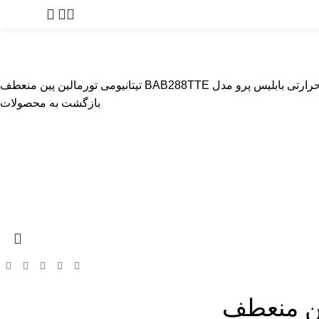
0
توما
پیرایشگر
بادی گروم
مراقبت از پوست
لوازم آرایشگاهی
لوازم یدک
لیس پرو مدل BAB288TTE تیتانیومی تورمالین پین منعطف
بازگشت به محصولات