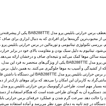
برس حرارتی بابلیس پرو مدل BAB288TTE تیتانیومی تورمالین پین منعطف برس حرارتی بابلیس پرو مدل BAB288TTE یکی از پیشرفته‌ترین و کارآمدترین ابزارهای آرایش مو در بازار است. این محصول با طراحی منحصر به فرد و استفاده از تکنولوژی‌های مدرن، توانسته به یکی از محبوب‌ترین گزینه‌ها برای افرادی که به دنبال ابزاری برای صاف کردن، حجم دادن و درخشندگی موهای خود هستند، تبدیل شود. در ادامه به بررسی دقیق‌تر ویژگی‌ها و مزایای این برس حرارتی می‌پردازیم. بررسی تکنولوژی تیتانیومی و تورمالین در برس حرارتی بابلیس پرو مدل BAB288TTE این برس حرارتی از صفحات و پین‌های ساخته شده از تیتانیوم و تورمالین بهره می‌برد که باعث افزایش دوام و کارایی آن می‌شود. تیتانیوم به دلیل سبک بودن و مقاومت بالای خود در برابر حرارت، به‌ویژه برای استفاده‌های مکرر مناسب است. تورمالین نیز به عنوان یک ماده طبیعی قادر است یون‌های منفی تولید کند که به کاهش الکتریسیته ساکن موها کمک می‌کند و نتیجه‌ای صاف و درخشان ارائه می‌دهد. این ترکیب عالی برای حفظ سلامت موها و جلوگیری از آسیب ناشی از حرارت مداوم بسیار موثر است. پین‌های منعطف برس حرارتی بابلیس پرو مدل BAB288TTE یکی از ویژگی‌های منحصر به فرد این مدل، پین‌های منعطف آن است که به‌طور خاص برای بهبود تماس با موها طراحی شده‌اند. این پین‌ها نه تنها به نرمی روی موها حرکت می‌کنند، بلکه از کشیدگی و آسیب به موها جلوگیری می‌کنند. به همین دلیل، برس حرارتی بابلیس پرو مدل BAB288TTE برای افرادی که موهای حساس یا نازک دارند، گزینه‌ای مناسب است. تنظیمات حرارتی متنوع در برس حرارتی بابلیس پرو مدل BAB288TTE این دستگاه با داشتن قابلیت تنظیم دمایی متنوع، امکان تنظیم حرارت متناسب با نوع و وضعیت موها را فراهم می‌کند. دمای قابل تنظیم از 160 تا 210 درجه سانتی‌گراد به کاربران این امکان را می‌دهد که برای موهای نازک‌تر از دماهای پایین‌تر و برای موهای ضخیم‌تر از دماهای بالاتر استفاده کنند. این ویژگی به‌ویژه برای جلوگیری از آسیب به موها و دستیابی به نتیجه‌ی بهینه بسیار مهم است. طراحی ارگونومیک برس حرارتی بابلیس پرو مدل BAB288TTE برس حرارتی بابلیس پرو مدل BAB288TTE با طراحی ارگونومیک خود، استفاده طولانی مدت از آن را راحت و بی‌دردسر می‌کند. دستگیره آن به گونه‌ای طراحی شده است که هنگام استفاده از دستگاه احساس خستگی در دست‌ها ایجاد نمی‌شود. همچنین وزن سبک دستگاه نیز به کاربر اجازه می‌دهد که با کنترل بهتر، به‌راحتی موهای خود را حالت دهد. سرعت گرم شدن و عملکرد حرفه‌ای برس حرارتی بابلیس پرو مدل BAB288TTE یکی از مزایای مهم این برس حرارتی، سرعت بالای گرم 