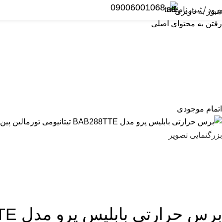
09006001068
رود / ثبت نام
عبور به ناوبری
رفتن به محتوای اصلی
یمر و کلیپر
ریش تراش
اصلاح بانوان
سشوار
اتو و حالت دهنده مو
اتمام موجودی
بزرگنمایی تصویر
برس حرارتی بابلیس پرو مدل BAB288TTE تیتانیومی تورمالین پین منعطف