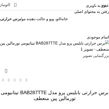
0
منو
0
تومان
عبور به ناوبری
رفتن به محتوای اصلی
خانه
اتو، ویو و حالت دهنده مو
برس حرارتی
اتمام موجودی
بزرگنمایی تصویر
برس حرارتی بابلیس پرو مدل BAB287TTE تیتانیومی
تورمالین پین منعطف