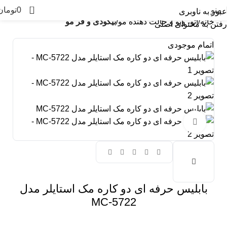
0
منو
0
تومان
عبور به ناوبری
خانه
اتو، ویو و حالت دهنده مو
بیگودی و فر مو
رفتن به محتوای اصلی
اتمام موجودی
بزرگنمایی تصویر
بابلیس حرفه ای دو کاره مک استایلر مدل
5722-MC