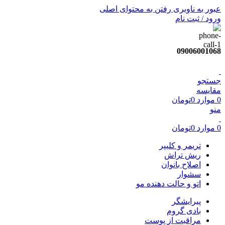
عبور به ناوبری
رفتن به محتوای اصلی
ورود / ثبت نام
09006001068
جستجو
مقایسه
0
موارد
0
تومان
منو
0
موارد
0
تومان
تریمر و کلیپر
ریش تراش
اصلاح بانوان
سشوار
اتو و حالت دهنده مو
پیرایشگر
بادی گروم
مراقبت از پوست