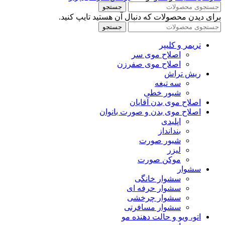
جستجو
برای دیدن محصولات که دنبال آن هستید تایپ کنید.
جستجو
تریمر و کلیپر
اصلاح موی سر
اصلاح موی صفرزن
ریش تراش
سه تیغه
شیور خطی
اصلاح موی بدن آقایان
اصلاح موی بدن و صورت بانوان
اپلیدی
بندانداز
شیور صورت
لیزر
موکن صورت
سشوار
سشوار خانگی
سشوار حرفه ای
سشوار چرخشی
سشوار مسافرتی
اتو، ویو و حالت دهنده مو