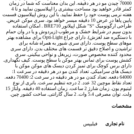
70000 چیدن مو در هر دقیقه. این بدان معناست که شما در زمان
کمتر قادر خواهید بود مساحت بیشتری را اپیلاسیون نمایید و تا 4
هفته نرمی پوست خود را حفظ نمایید. با این روش اپیلاسیون قسمت
پایین پاها در عرض 10 دقیقه میسر خواهد بود. سری موکن عریض.
طراحی ارگونومیک “S” شکل اپیلاتور BRE710 . امکان استفاده
بدون سیم در شرایط خشک و مرطوب (زیردوش و یا در وان حمام
با دستگیره ضد لغزش). دارای چراغ Opti-Light برای مشاهده بهتر
موهای سطح پوست. دارای سری شیور به همراه شانه برای
تراشیدن و اصلاح دقیق تر قسمت های مختلف بدن. دارای سری
محدود کننده مخصوص صورت، زیربغل و نواحی بیکینی. سری
کشش پوست برای تماس بهتر موکن با سطح پوست. کیف نگهداری.
دارای برس کوچک برای تمیز کردن دیسک های موکن موکن با
دیسک های سرامیکی. تعداد کندن مو در هر دقیقه در سرعت 1:
64000 دفعه. تعداد کندن مو در هر دقیقه در سرعت 2: 70400 دفعه.
تعداد نقاط موچین 32 عدد. 2 درجه تنظیم سرعت. باتری از نوع
لیتیوم یون. زمان شارژ 2 ساعت. زمان استفاده 40 دقیقه. ولتاژ 15
ولت. توان مصرفی 5.4 وات. 2 سال گارانتی. ساخت کشور چین.
مشخصات
نام تجاری
فیلیپس