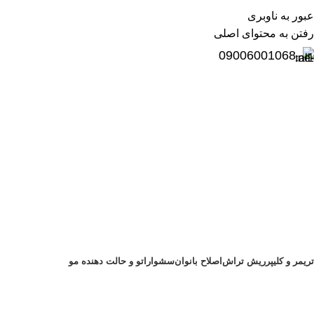
عبور به ناوبری
رفتن به محتوای اصلی
09006001068
تریمر و کلیپر
ریش تراش
اصلاح بانوان
سشوار
اتو و حالت دهنده مو