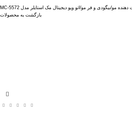
ت دهنده مو
بیگودی و فر مو
اتو ویو دیجیتال مک استایلر مدل MC-5572
بازگشت به محصولات