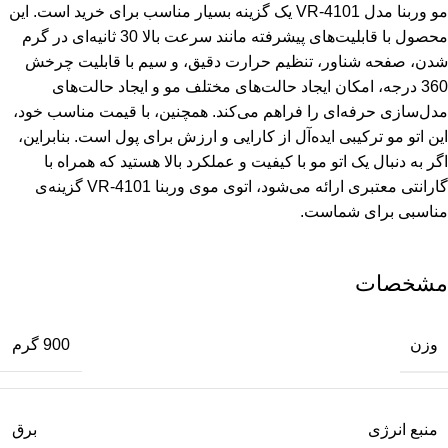
مشخصات
وزن
900 گرم
منبع انرژی
برق