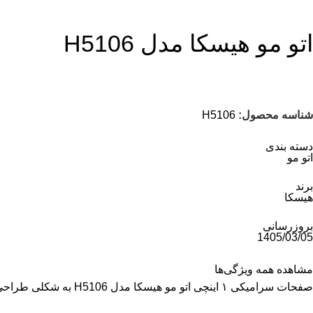
اتو مو هیسکا مدل H5106
شناسه محصول:
H5106
دسته بندی
اتو مو
برند
هیسکا
بروزرسانی
1405/03/05
مشاهده همه ویژگی‌ها
صفحات سرامیکی ۱ اینچی اتو مو هیسکا مدل H5106 به شکلی طراحی شده‌اند که حرارت را یکنواخت توزیع کنند و مانع آسیب زدن به موهای سر شما شوند.