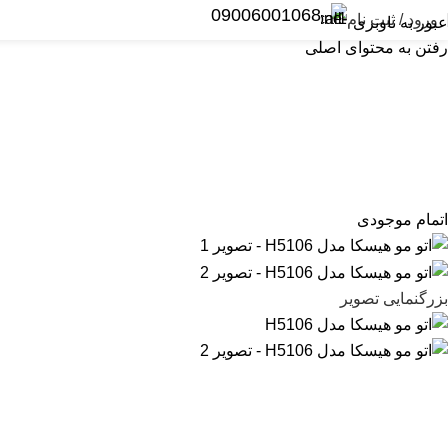
09006001068
ورود / ثبت نام
عبور به ناوبری
رفتن به محتوای اصلی
یمر و کلیپر
ریش تراش
اصلاح بانوان
سشوار
اتو و حالت دهنده مو
اتمام موجودی
بزرگنمایی تصویر