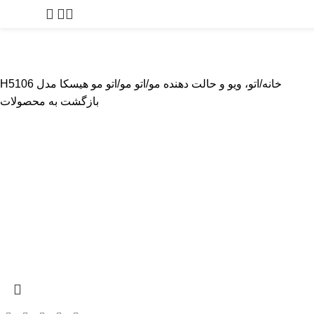
0
توما
پیرایشگر
بادی گروم
مراقبت از پوست
لوازم آرایشگاهی
لوازم یدک
خانه
اتو، ویو و حالت دهنده مو
اتو مو
اتو مو هیسکا مدل H5106
بازگشت به محصولات