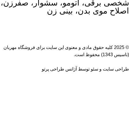
شخصی برقی، اتومو، سشوار، صفرزن،
اصلاح موی بدن، بینی زن
© 2025 کلیه حقوق مادی و معنوی این سایت برای
فروشگاه مهربان
(تاسیس 1343) محفوظ است.
طراحی سایت
و
سئو
توسط
آژانس طراحی پرتو
اتو مو فیلیپس مدل BHS378
تماس بگیرید
جستجو
برای دیدن محصولات که دنبال آن هستید تایپ کنید.
فروشگاه