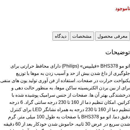
ناموجود
معرفی محصول
مشخصات
دیدگاه
توضیحات
اتو مو BHS378 «فیلیپس» (Philips) دارای محافظ حرارتی برای
جلوگیری از داغ شدن بیش از حد و آسیب زدن به موها با توزیع
یکنواخت حرارت در صفحات. استفاده از فن آوری تولید یون های منفی
برای از بین بردن الکتریسیته ساکن موها، به منظور حالت دهی و
درخشندگی بهتر آن ها. صفحات از جنس سرامیک پوشیده شده با
کراتین. امکان تنظیم دما از 160 تا 230 درجه سانتی گراد. 6 درجه
تنظیم دما از 160 تا 230 درجه به همراه نشانگر LED برای کنترل
دقیق دما. اتو مو BHS378 با صفحات به طول 100 میلی متر. گرم
شدن سریع در عرض 30 ثانیه. خاموش شدن خودکار بعد از 60 دقیقه