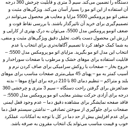
دستگاه را تضمین می‌کند. سیم 3 متری و قابلیت چرخش 360 درجه
آن استفاده از این اتو مو را بسیار آسان می‌کند. ویژگی‌های مثبت و
منفی اتو مو پرومکس 5500 مزایا و معایب هر محصول می‌توانند در
تصمیم‌گیری برای خرید آن تاثیرگذار باشند. با بررسی نقاط قوت و
ضعف اتومو پرومکس مدل 5500، می‌توان به درک بهتری از کارایی و
ارزش این محصول دست یافت. تحلیل دقیق ویژگی‌های مثبت و منفی،
به شما کمک خواهد کرد تا تصمیم آگاهانه‌تری برای انتخاب یا عدم
انتخاب این مدل اتو مو بگیرید. مزایای اتو مو پرومکس مدل 5500: –
قابلیت استفاده برای موهای خشک و مرطوب با صفحات سوراخدار و
خروج بخار – صفحات با روکش سرامیکی برای صاف کردن نرم و
آسیب کمتر به مو – پهنای 45 میلی‌متری صفحات مناسب برای موهای
بلند و متراکم – تنظیم دمای 80 تا 210 درجه برای انواع موها – بدنه
ضدلغزش برای گرفتن راحت دستگاه – سیم 3 متری و چرخشی 360
درجه برای آزادی حرکت بیشتر معایب اتو مو پرومکس مدل 5500: –
فاقد صفحه نمایشگر برای مشاهده دقیق دما – عدم وجود قفل ایمنی
صفحات برای جلوگیری از سوختن تصادفی – نداشتن سیستم قفل دما
برای عدم افزایش بیش از حد دما در کل با توجه به امکانات، عملکرد
خوب و قیمت مناسب می‌تواند یک انتخاب مقرون به صرفه باشد.