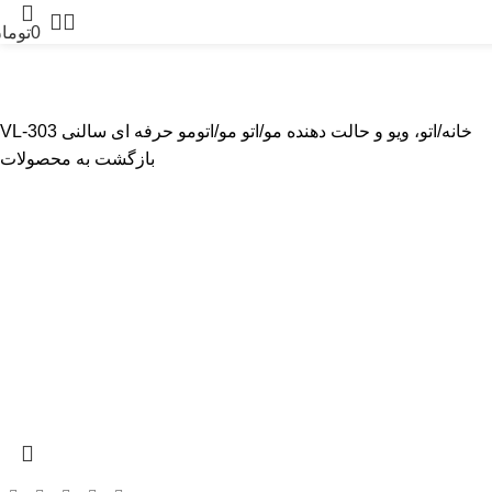
0
توما
پیرایشگر
بادی گروم
مراقبت از پوست
لوازم آرایشگاهی
لوازم یدک
خانه
اتو، ویو و حالت دهنده مو
اتو مو
اتومو حرفه ای سالنی VL-303
بازگشت به محصولات