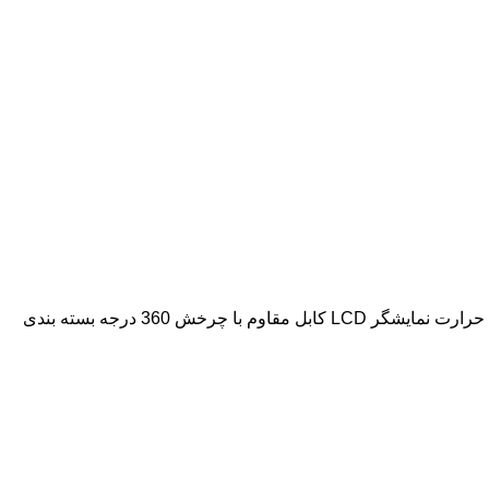
طراحی شده برای استفاده حرفه ای آرایشگاه ها صفحه تیتانیومی مناسب کراتین تراپی توان حرارتی 245 درجه سانتیگراد قابلیت تنظیم درجه حرارت نمایشگر LCD کابل مقاوم با چرخش 360 درجه بسته بندی