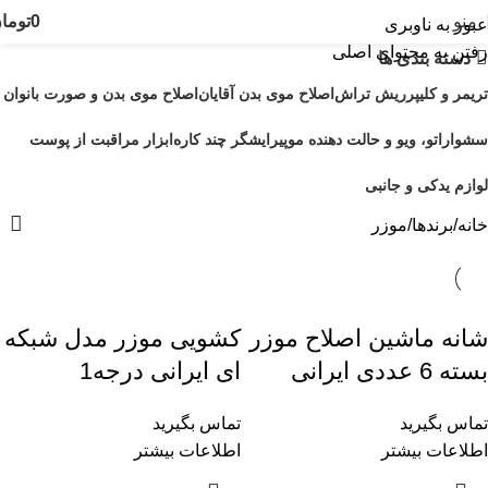
منو
0
توما
عبور به ناوبری
رفتن به محتوای اصلی
دسته بندی ها
تریمر و کلیپر
ریش تراش
اصلاح موی بدن آقایان
اصلاح موی بدن و صورت بانوان
سشوار
اتو، ویو و حالت دهنده مو
پیرایشگر چند کاره
ابزار مراقبت از پوست
لوازم یدکی و جانبی
خانه
برندها
موزر
شانه ماشین اصلاح موزر
کشویی موزر مدل شبکه
بسته 6 عددی ایرانی
ای ایرانی درجه1
تماس بگیرید
تماس بگیرید
اطلاعات بیشتر
اطلاعات بیشتر